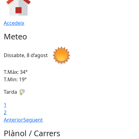
Accedeix
Meteo
Dissabte, 8 d’agost
D
T.Màx: 34°
T
T.Min: 19°
T
Tarda
T
1
2
Anterior
Següent
Plànol / Carrers