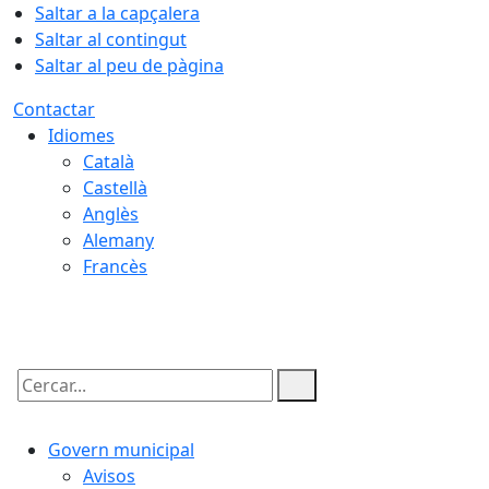
Saltar a la capçalera
Saltar al contingut
Saltar al peu de pàgina
Contactar
Idiomes
Català
Castellà
Anglès
Alemany
Francès
07.08.2026 | 19:31
Cercar:
Govern municipal
Avisos