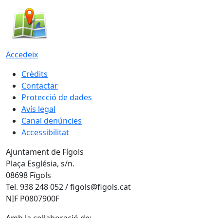
Accedeix
Crèdits
Contactar
Protecció de dades
Avís legal
Canal denúncies
Accessibilitat
Ajuntament de Fígols
Plaça Església, s/n.
08698 Fígols
Tel. 938 248 052 / figols@figols.cat
NIF P0807900F
Amb la col·laboració de: