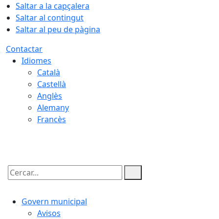
Saltar a la capçalera
Saltar al contingut
Saltar al peu de pàgina
Contactar
Idiomes
Català
Castellà
Anglès
Alemany
Francès
06.08.2026 | 03:57
Cercar:
Govern municipal
Avisos