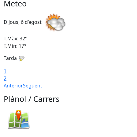
Meteo
Dijous, 6 d’agost
D
T.Màx: 32°
T
T.Min: 17°
T
Tarda
T
1
2
Anterior
Següent
Plànol / Carrers