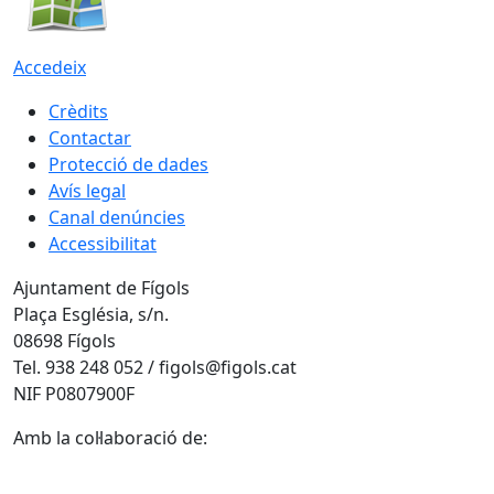
Accedeix
Crèdits
Contactar
Protecció de dades
Avís legal
Canal denúncies
Accessibilitat
Ajuntament de Fígols
Plaça Església, s/n.
08698 Fígols
Tel. 938 248 052 / figols@figols.cat
NIF P0807900F
Amb la col·laboració de: