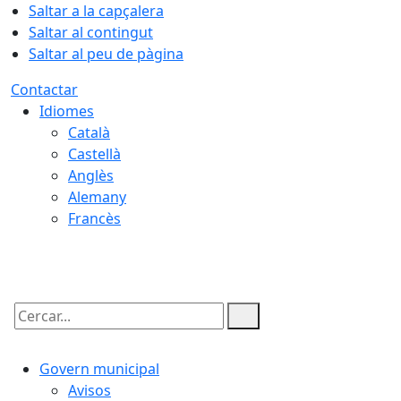
Saltar a la capçalera
Saltar al contingut
Saltar al peu de pàgina
Contactar
Idiomes
Català
Castellà
Anglès
Alemany
Francès
08.08.2026 | 04:56
Cercar:
Govern municipal
Avisos