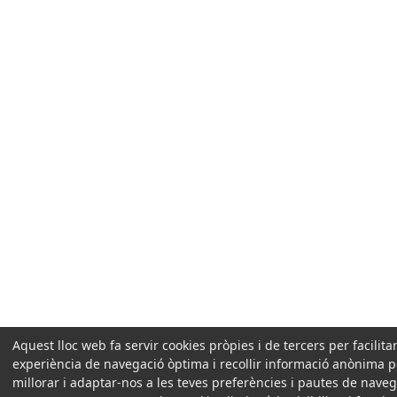
Aquest lloc web fa servir cookies pròpies i de tercers per facilita
experiència de navegació òptima i recollir informació anònima p
millorar i adaptar-nos a les teves preferències i pautes de naveg