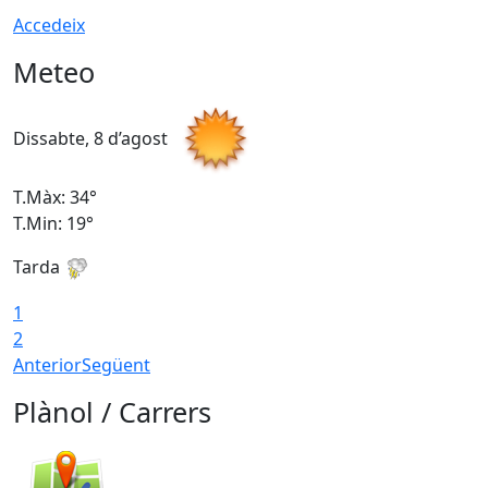
Accedeix
Meteo
Dissabte, 8 d’agost
D
T.Màx: 34°
T
T.Min: 19°
T
Tarda
T
1
2
Anterior
Següent
Plànol / Carrers