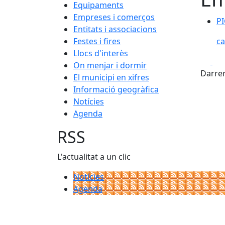
Equipaments
Empreses i comerços
PI
Entitats i associacions
Festes i fires
c
Llocs d'interès
Fa
On menjar i dormir
Darrer
El municipi en xifres
Informació geogràfica
Notícies
Agenda
RSS
L'actualitat a un clic
Notícies
Agenda