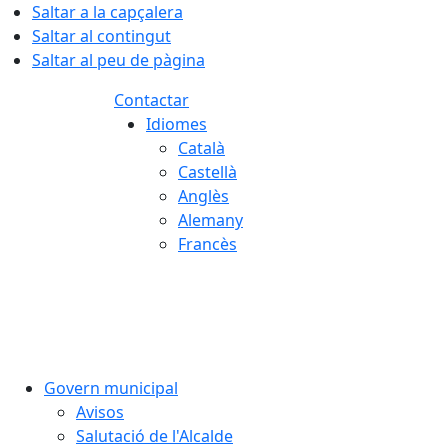
Saltar a la capçalera
Saltar al contingut
Saltar al peu de pàgina
Contactar
Idiomes
Català
Castellà
Anglès
Alemany
Francès
06.08.2026 | 16:00
Govern municipal
Avisos
Salutació de l'Alcalde