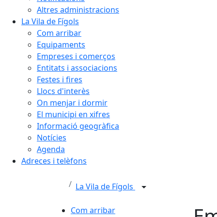
Altres administracions
La Vila de Fígols
Com arribar
Equipaments
Empreses i comerços
Entitats i associacions
Festes i fires
Llocs d'interès
On menjar i dormir
El municipi en xifres
Informació geogràfica
Notícies
Agenda
Adreces i telèfons
La Vila de Fígols
Em
Com arribar