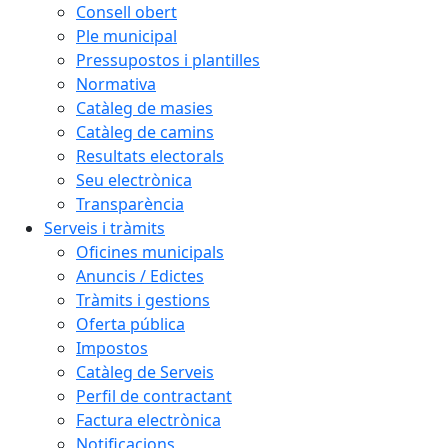
Consell obert
Ple municipal
Pressupostos i plantilles
Normativa
Catàleg de masies
Catàleg de camins
Resultats electorals
Seu electrònica
Transparència
Serveis i tràmits
Oficines municipals
Anuncis / Edictes
Tràmits i gestions
Oferta pública
Impostos
Catàleg de Serveis
Perfil de contractant
Factura electrònica
Notificacions