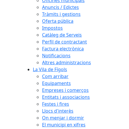
Oficines municipals
Anuncis / Edictes
Tràmits i gestions
Oferta pública
Impostos
Catàleg de Serveis
Perfil de contractant
Factura electrònica
Notificacions
Altres administracions
La Vila de Fígols
Com arribar
Equipaments
Empreses i comerços
Entitats i associacions
Festes i fires
Llocs d'interès
On menjar i dormir
El municipi en xifres