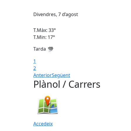
Divendres, 7 d’agost
T.Màx: 33°
T.Min: 17°
Tarda
1
2
Anterior
Següent
Plànol / Carrers
Accedeix