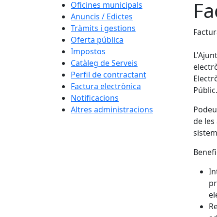
Fa
Oficines municipals
Anuncis / Edictes
Tràmits i gestions
Factur
Oferta pública
Impostos
L'Ajun
Catàleg de Serveis
electr
Perfil de contractant
Electr
Factura electrònica
Públic
Notificacions
Altres administracions
Podeu 
de les
sistem
Benefi
In
pr
el
Re