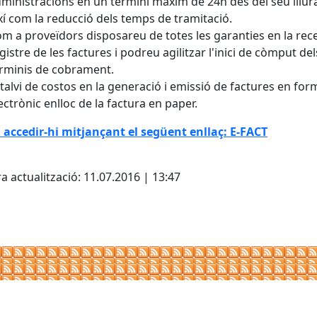
ministracions en un termini màxim de 24h des del seu lliu
xí com la reducció dels temps de tramitació.
m a proveïdors disposareu de totes les garanties en la rece
gistre de les factures i podreu agilitzar l'inici de còmput del
rminis de cobrament.
talvi de costos en la generació i emissió de factures en for
ectrònic enlloc de la factura en paper.
accedir-hi mitjançant el següent enllaç: E-FACT
cebook
X
a actualització: 11.07.2016 | 13:47