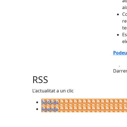
ad
ai
Co
re
te
Es
el
Podeu 
Fa
Darrer
RSS
L'actualitat a un clic
Notícies
Agenda