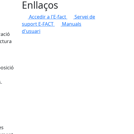
Enllaços
Accedir a l'E-fact
Servei de
suport E-FACT
Manuals
d'usuari
ració
actura
posició
.
es