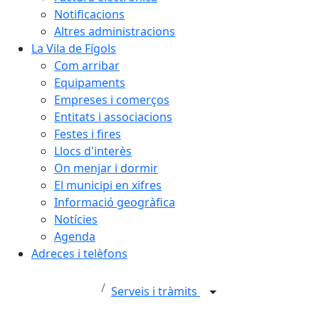
Notificacions
Altres administracions
La Vila de Fígols
Com arribar
Equipaments
Empreses i comerços
Entitats i associacions
Festes i fires
Llocs d'interès
On menjar i dormir
El municipi en xifres
Informació geogràfica
Notícies
Agenda
Adreces i telèfons
Serveis i tràmits