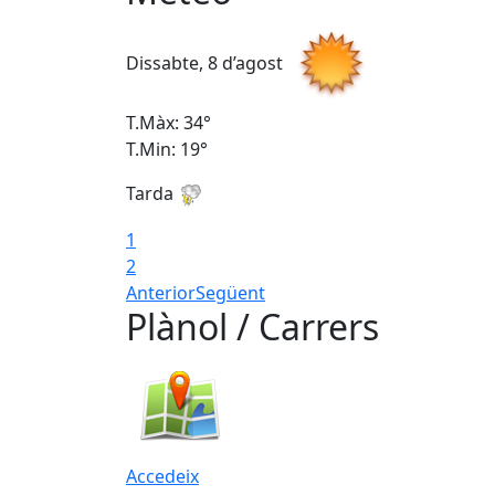
Dissabte, 8 d’agost
T.Màx: 34°
T.Min: 19°
Tarda
1
2
Anterior
Següent
Plànol / Carrers
Accedeix