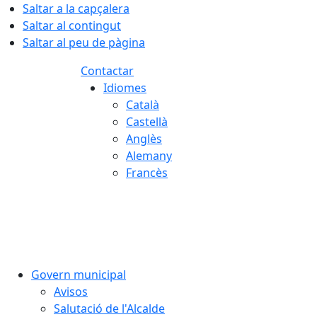
Saltar a la capçalera
Saltar al contingut
Saltar al peu de pàgina
Contactar
Idiomes
Català
Castellà
Anglès
Alemany
Francès
07.08.2026 | 14:18
Govern municipal
Avisos
Salutació de l'Alcalde