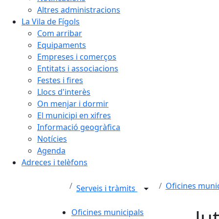
Altres administracions
La Vila de Fígols
Com arribar
Equipaments
Empreses i comerços
Entitats i associacions
Festes i fires
Llocs d'interès
On menjar i dormir
El municipi en xifres
Informació geogràfica
Notícies
Agenda
Adreces i telèfons
Oficines munic
Serveis i tràmits
Ju
Oficines municipals