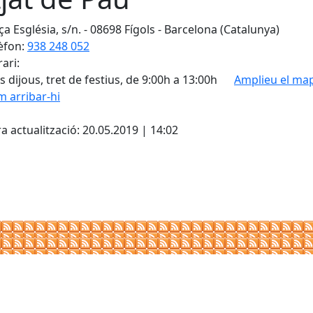
ça Església, s/n. - 08698 Fígols - Barcelona (Catalunya)
èfon:
938 248 052
ari:
ls dijous, tret de festius, de 9:00h a 13:00h
Amplieu el ma
 arribar-hi
cebook
X
a actualització: 20.05.2019 | 14:02