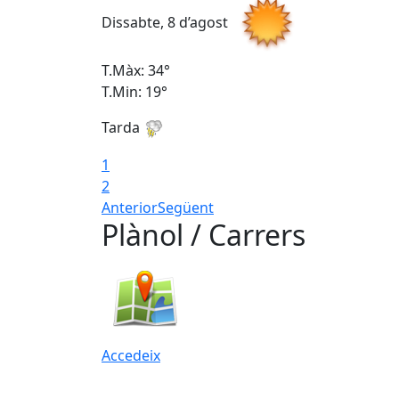
Dissabte, 8 d’agost
T.Màx: 34°
T.Min: 19°
Tarda
1
2
Anterior
Següent
Plànol / Carrers
Accedeix