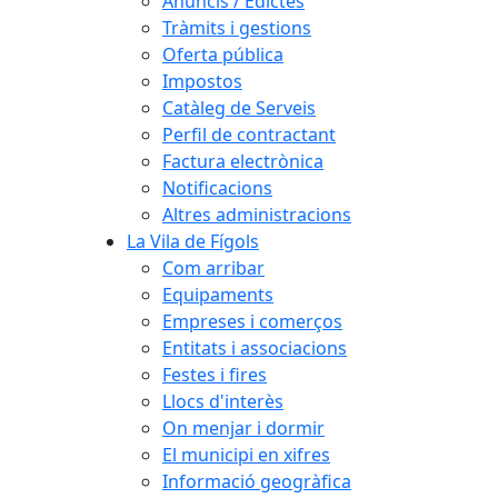
Anuncis / Edictes
Tràmits i gestions
Oferta pública
Impostos
Catàleg de Serveis
Perfil de contractant
Factura electrònica
Notificacions
Altres administracions
La Vila de Fígols
Com arribar
Equipaments
Empreses i comerços
Entitats i associacions
Festes i fires
Llocs d'interès
On menjar i dormir
El municipi en xifres
Informació geogràfica