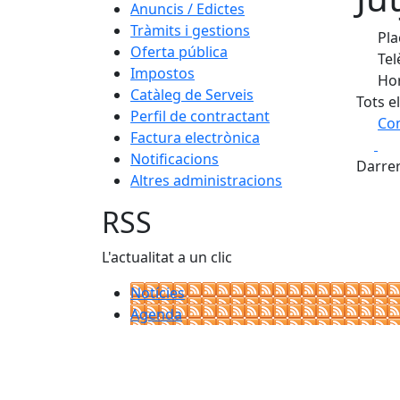
Anuncis / Edictes
Tràmits i gestions
Pla
Oferta pública
Tel
Impostos
Hor
Catàleg de Serveis
Tots e
Perfil de contractant
Com
Factura electrònica
Fa
+
Notificacions
Darrer
Altres administracions
−
RSS
L'actualitat a un clic
Notícies
Agenda