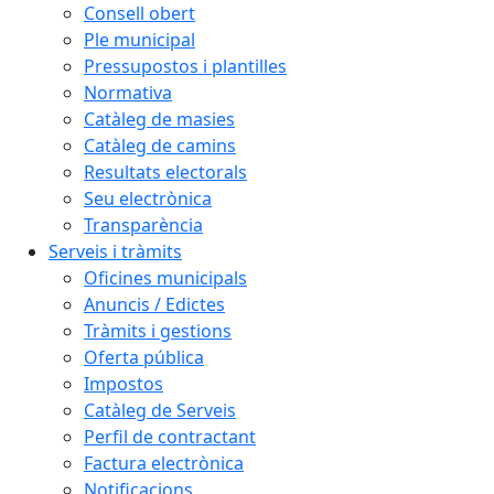
Consell obert
Ple municipal
Pressupostos i plantilles
Normativa
Catàleg de masies
Catàleg de camins
Resultats electorals
Seu electrònica
Transparència
Serveis i tràmits
Oficines municipals
Anuncis / Edictes
Tràmits i gestions
Oferta pública
Impostos
Catàleg de Serveis
Perfil de contractant
Factura electrònica
Notificacions