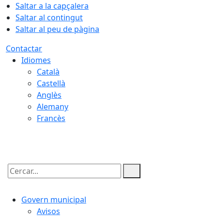
Saltar a la capçalera
Saltar al contingut
Saltar al peu de pàgina
Contactar
Idiomes
Català
Castellà
Anglès
Alemany
Francès
07.08.2026 | 03:37
Cercar:
Govern municipal
Avisos