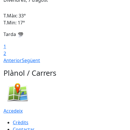
Divendres, 7 d’agost
D
T.Màx: 33°
T
T.Min: 17°
T
Tarda
T
1
2
Anterior
Següent
Plànol / Carrers
Accedeix
Crèdits
Contactar