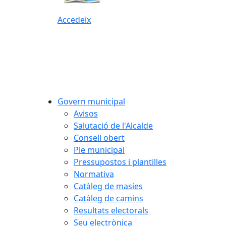
Accedeix
Govern municipal
Avisos
Salutació de l'Alcalde
Consell obert
Ple municipal
Pressupostos i plantilles
Normativa
Catàleg de masies
Catàleg de camins
Resultats electorals
Seu electrònica