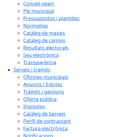
Consell obert
Ple municipal
Pressupostos i plantilles
Normativa
Catàleg de masies
Catàleg de camins
Resultats electorals
Seu electrònica
Transparència
Serveis i tràmits
Oficines municipals
Anuncis / Edictes
Tràmits i gestions
Oferta pública
Impostos
Catàleg de Serveis
Perfil de contractant
Factura electrònica
Notificacions