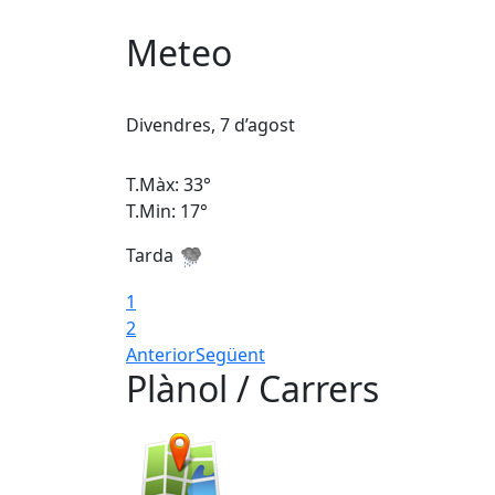
Meteo
Divendres, 7 d’agost
T.Màx: 33°
T.Min: 17°
Tarda
1
2
Anterior
Següent
Plànol / Carrers