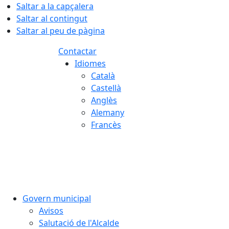
Saltar a la capçalera
Saltar al contingut
Saltar al peu de pàgina
Contactar
Idiomes
Català
Castellà
Anglès
Alemany
Francès
07.08.2026 | 12:29
Govern municipal
Avisos
Salutació de l'Alcalde