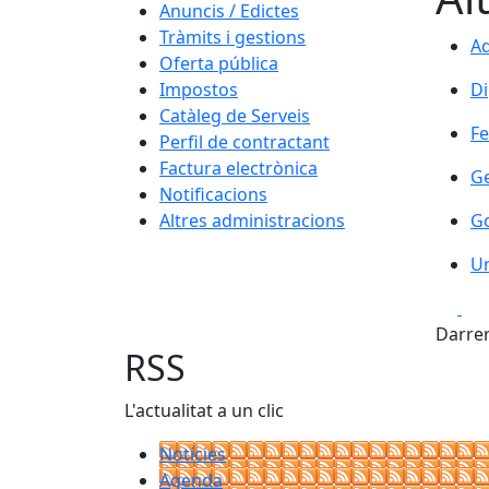
Anuncis / Edictes
Tràmits i gestions
Ad
Ad
Oferta pública
Di
Impostos
Di
Catàleg de Serveis
Fe
Fe
Perfil de contractant
Factura electrònica
Ge
Ge
Notificacions
Go
Altres administracions
G
Un
U
Fa
Darrer
RSS
L'actualitat a un clic
Notícies
Agenda