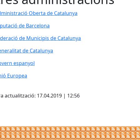
ministració Oberta de Catalunya
ministració Oberta de Catalunya
putació de Barcelona
putació de Barcelona
deració de Municipis de Catalunya
deració de Municipis de Catalunya
neralitat de Catalunya
neralitat de Catalunya
vern espanyol
overn espanyol
ió Europea
nió Europea
cebook
X
a actualització: 17.04.2019 | 12:56