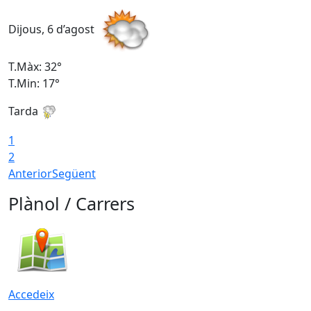
Dijous, 6 d’agost
D
T.Màx: 32°
T
T.Min: 17°
T
Tarda
T
1
2
Anterior
Següent
Plànol / Carrers
Accedeix