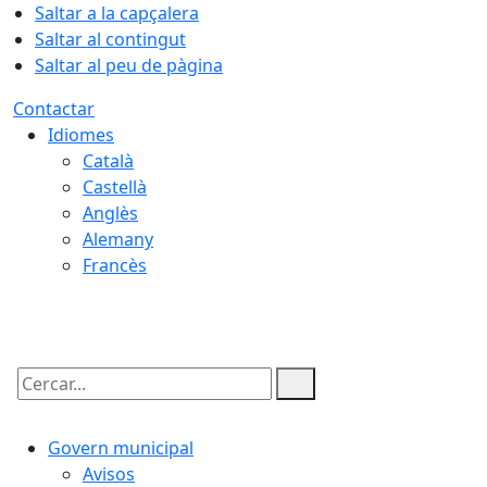
Saltar a la capçalera
Saltar al contingut
Saltar al peu de pàgina
Contactar
Idiomes
Català
Castellà
Anglès
Alemany
Francès
06.08.2026 | 11:04
Cercar:
Govern municipal
Avisos