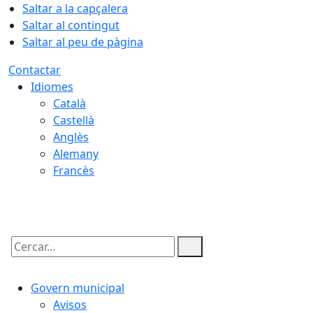
Saltar a la capçalera
Saltar al contingut
Saltar al peu de pàgina
Contactar
Idiomes
Català
Castellà
Anglès
Alemany
Francès
09.08.2026 | 03:15
Cercar:
Govern municipal
Avisos