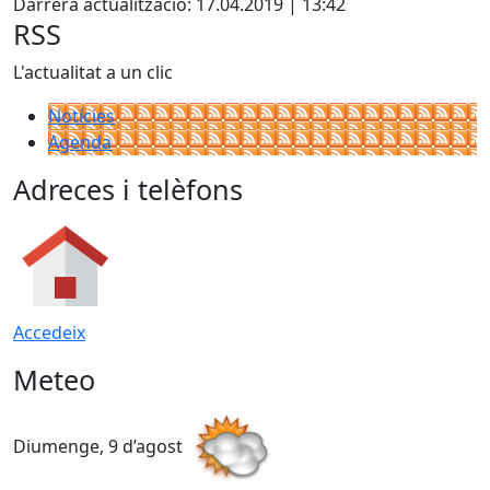
Darrera actualització: 17.04.2019 | 13:42
RSS
L'actualitat a un clic
Notícies
Agenda
Adreces i telèfons
Accedeix
Meteo
Diumenge, 9 d’agost
D