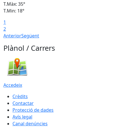
T.Màx: 35°
T
T.Min: 18°
T
1
T
2
Anterior
Següent
Plànol / Carrers
Accedeix
Crèdits
Contactar
Protecció de dades
Avís legal
Canal denúncies