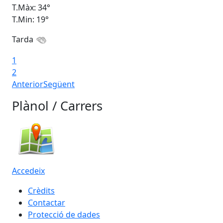
T.Màx: 34°
T.Màx:
T.Min: 19°
T.Min:
Tarda
Tarda
1
2
Anterior
Següent
Plànol / Carrers
Accedeix
Crèdits
Contactar
Protecció de dades