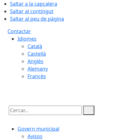
Saltar a la capçalera
Saltar al contingut
Saltar al peu de pàgina
Contactar
Idiomes
Català
Castellà
Anglès
Alemany
Francès
10.08.2026 | 06:05
Cercar:
Govern municipal
Avisos