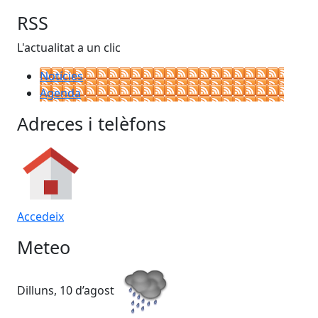
RSS
L'actualitat a un clic
Notícies
Agenda
Adreces i telèfons
Accedeix
Meteo
Dilluns, 10 d’agost
Dimart